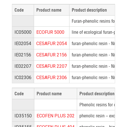
Code
Product name
Product description
Furan-phenolic resins for cores
line of ecological furan-phenol
IC05000
ECOFUR 5000
furan-phenolic resin - Nitroge
IE02054
CESAFUR 2054
furan-phenolic resin - Nitroge
IE02156
CESAFUR 2156
furan-phenolic resin - Nitroge
IE02207
CESAFUR 2207
furan-phenolic resin - Nitroge
IC02306
CESAFUR 2306
Code
Product name
Product description
Phenolic resins for cores 
phenolic resin – excellent 
ID35150
ECOFEN PLUS 202